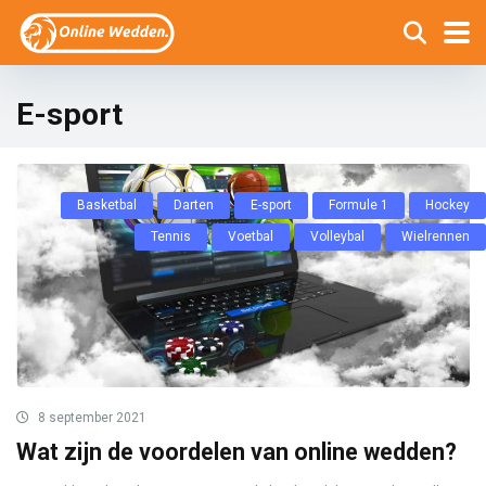
E-sport
Basketbal
Darten
E-sport
Formule 1
Hockey
Tennis
Voetbal
Volleybal
Wielrennen
8 september 2021
Wat zijn de voordelen van online wedden?