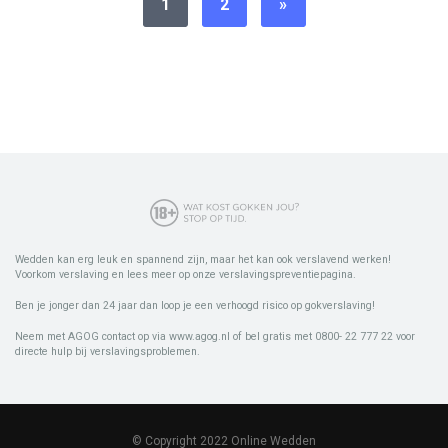
1
2
»
Wedden kan erg leuk en spannend zijn, maar het kan ook verslavend werken!
Voorkom verslaving en lees meer op onze verslavingspreventiepagina.
Ben je jonger dan 24 jaar dan loop je een verhoogd risico op gokverslaving!
Neem met AGOG contact op via www.agog.nl of bel gratis met 0800- 22 777 22 voor
directe hulp bij verslavingsproblemen.
© Copyright 2022 Online Wedden