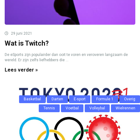
29 juni 2021
Wat is Twitch?
De eSports zijn populairder dan ooit te voren en veroveren langzaam de
wereld. Er zijn zelfs liefhebbers die ...
Lees verder »
Basketbal
Darten
E-sport
Formule 1
Overig
Tennis
Voetbal
Volleybal
Wielrennen