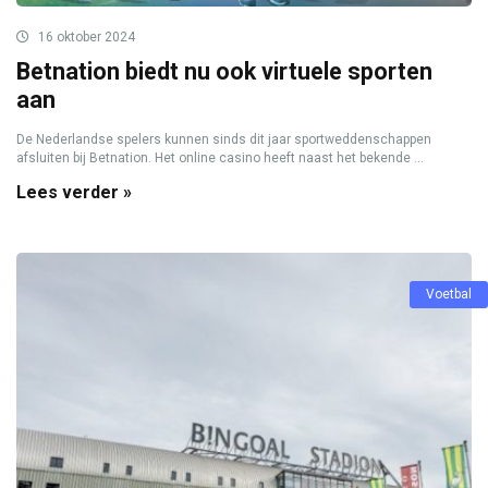
16 oktober 2024
Betnation biedt nu ook virtuele sporten
aan
De Nederlandse spelers kunnen sinds dit jaar sportweddenschappen
afsluiten bij Betnation. Het online casino heeft naast het bekende ...
Lees verder »
Voetbal