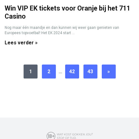
Win VIP EK tickets voor Oranje bij het 711
Casino
Nog maar één maandje en dan kunnen wij weer gaan genieten van
Europees topvoetbal! Het EK 2024 start ...
Lees verder »
1
2
…
42
43
»