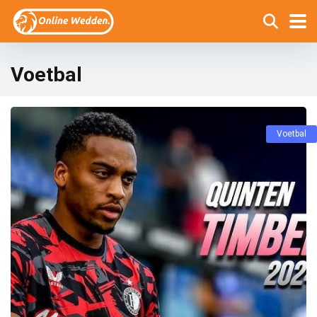
Voetbal
Voetbal