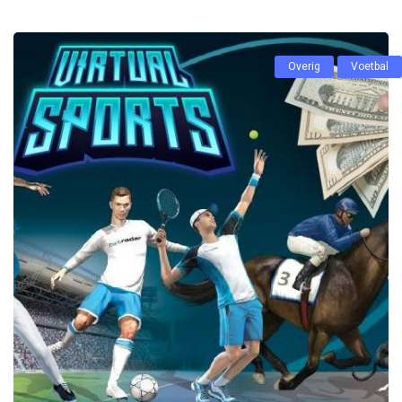
Overig
Voetbal