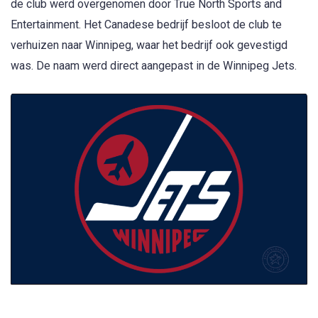
de club werd overgenomen door True North Sports and
Entertainment. Het Canadese bedrijf besloot de club te
verhuizen naar Winnipeg, waar het bedrijf ook gevestigd
was. De naam werd direct aangepast in de Winnipeg Jets.