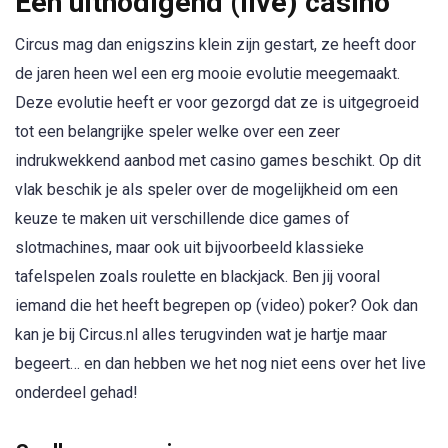
Een uitnodigend (live) casino
Circus mag dan enigszins klein zijn gestart, ze heeft door
de jaren heen wel een erg mooie evolutie meegemaakt.
Deze evolutie heeft er voor gezorgd dat ze is uitgegroeid
tot een belangrijke speler welke over een zeer
indrukwekkend aanbod met casino games beschikt. Op dit
vlak beschik je als speler over de mogelijkheid om een
keuze te maken uit verschillende dice games of
slotmachines, maar ook uit bijvoorbeeld klassieke
tafelspelen zoals roulette en blackjack. Ben jij vooral
iemand die het heeft begrepen op (video) poker? Ook dan
kan je bij Circus.nl alles terugvinden wat je hartje maar
begeert… en dan hebben we het nog niet eens over het live
onderdeel gehad!