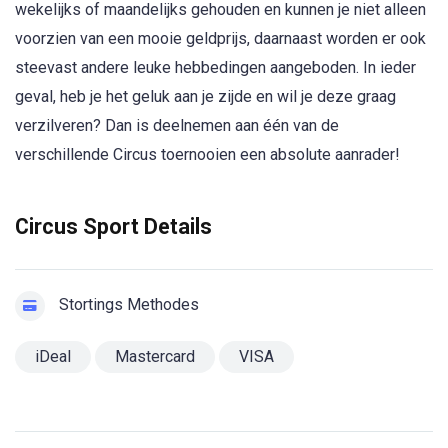
wekelijks of maandelijks gehouden en kunnen je niet alleen
voorzien van een mooie geldprijs, daarnaast worden er ook
steevast andere leuke hebbedingen aangeboden. In ieder
geval, heb je het geluk aan je zijde en wil je deze graag
verzilveren? Dan is deelnemen aan één van de
verschillende Circus toernooien een absolute aanrader!
Circus Sport Details
Stortings Methodes
iDeal
Mastercard
VISA