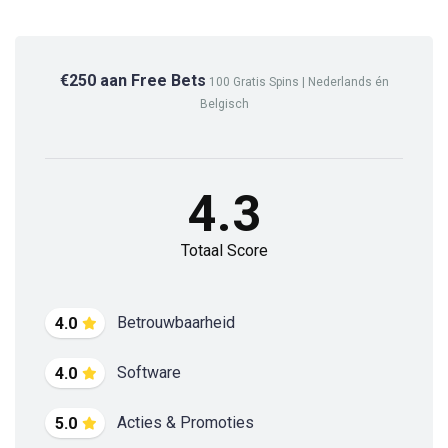
€250 aan Free Bets
100 Gratis Spins | Nederlands én
Belgisch
4.3
Totaal Score
Betrouwbaarheid
4.0
Software
4.0
Acties & Promoties
5.0