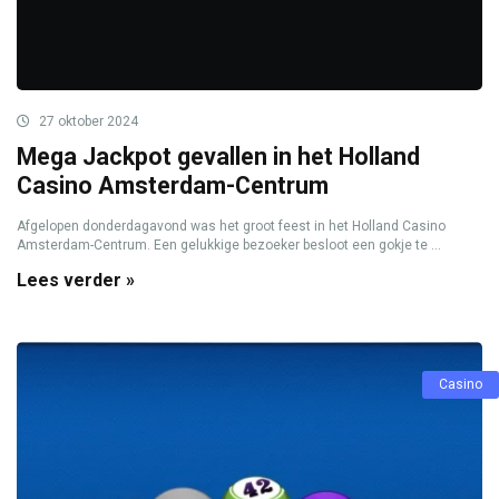
27 oktober 2024
Mega Jackpot gevallen in het Holland
Casino Amsterdam-Centrum
Afgelopen donderdagavond was het groot feest in het Holland Casino
Amsterdam-Centrum. Een gelukkige bezoeker besloot een gokje te ...
Lees verder »
Casino