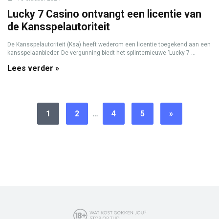
Lucky 7 Casino ontvangt een licentie van
de Kansspelautoriteit
De Kansspelautoriteit (Ksa) heeft wederom een licentie toegekend aan een
kansspelaanbieder. De vergunning biedt het splinternieuwe ‘Lucky 7 ...
Lees verder »
1
2
…
4
5
»