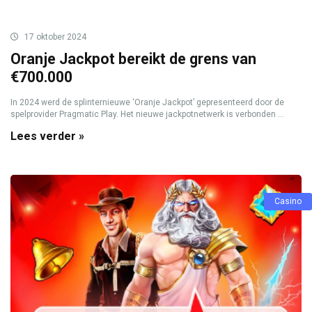
17 oktober 2024
Oranje Jackpot bereikt de grens van
€700.000
In 2024 werd de splinternieuwe ‘Oranje Jackpot’ gepresenteerd door de
spelprovider Pragmatic Play. Het nieuwe jackpotnetwerk is verbonden ...
Lees verder »
Casino