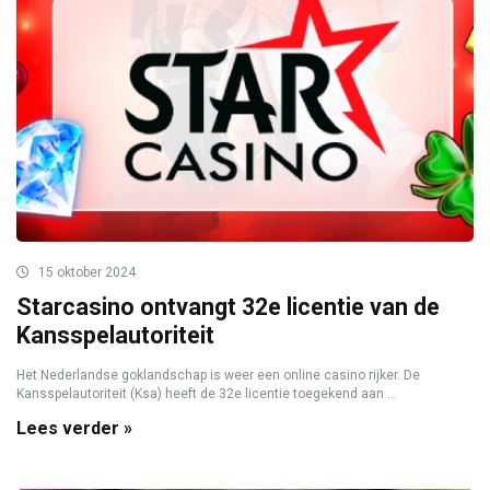
15 oktober 2024
Starcasino ontvangt 32e licentie van de
Kansspelautoriteit
Het Nederlandse goklandschap is weer een online casino rijker. De
Kansspelautoriteit (Ksa) heeft de 32e licentie toegekend aan ...
Lees verder »