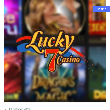
Casino
13 oktober 2024