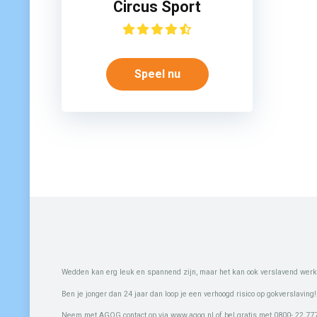
Circus Sport
Speel nu
Wedden kan erg leuk en spannend zijn, maar het kan ook verslavend werk
Ben je jonger dan 24 jaar dan loop je een verhoogd risico op gokverslaving!
Neem met AGOG contact op via www.agog.nl of bel gratis met 0800- 22 777 