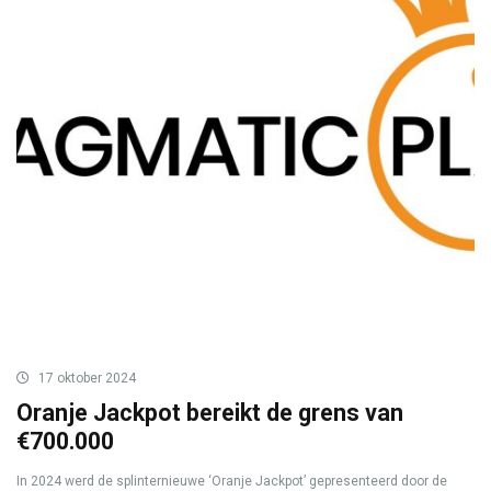
17 oktober 2024
Oranje Jackpot bereikt de grens van
€700.000
In 2024 werd de splinternieuwe ‘Oranje Jackpot’ gepresenteerd door de