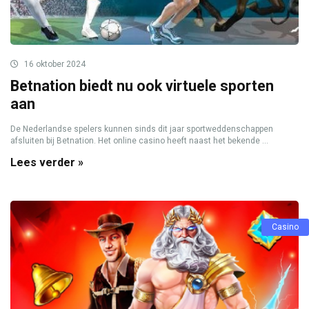
16 oktober 2024
Betnation biedt nu ook virtuele sporten
aan
De Nederlandse spelers kunnen sinds dit jaar sportweddenschappen
afsluiten bij Betnation. Het online casino heeft naast het bekende ...
Lees verder »
Casino