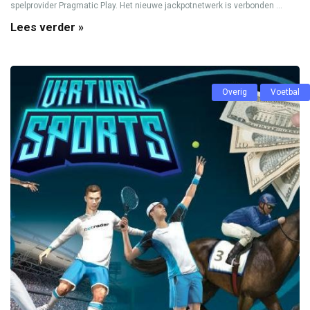
spelprovider Pragmatic Play. Het nieuwe jackpotnetwerk is verbonden ...
Lees verder »
Overig
Voetbal