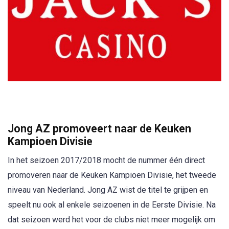
Jong AZ promoveert naar de Keuken
Kampioen Divisie
In het seizoen 2017/2018 mocht de nummer één direct
promoveren naar de Keuken Kampioen Divisie, het tweede
niveau van Nederland. Jong AZ wist de titel te grijpen en
speelt nu ook al enkele seizoenen in de Eerste Divisie. Na
dat seizoen werd het voor de clubs niet meer mogelijk om