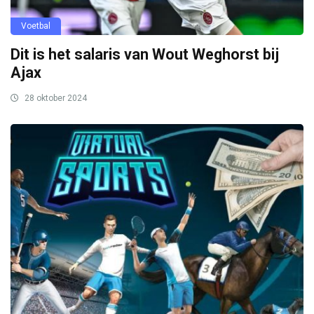
Voetbal
Dit is het salaris van Wout Weghorst bij
Ajax
28 oktober 2024