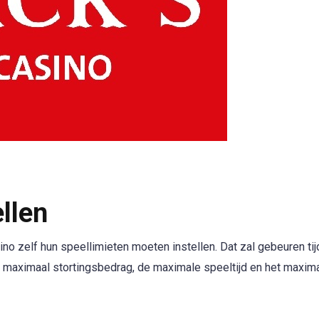
ellen
asino zelf hun speellimieten moeten instellen. Dat zal gebeuren ti
en maximaal stortingsbedrag, de maximale speeltijd en het maxim