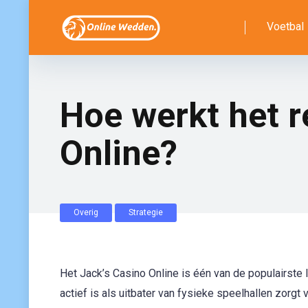
Voetbal
Hoe werkt het r
Online?
Overig
Strategie
Het Jack’s Casino Online is één van de populairste l
actief is als uitbater van fysieke speelhallen zorgt 