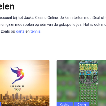
elen
count bij het Jack’s Casino Online. Je kan storten met iDeal of
en en gaan meespelen op één van de gokspelletjes. Het is ook mo
, zoals op
darts
en
tennis
.
Casino
Overig