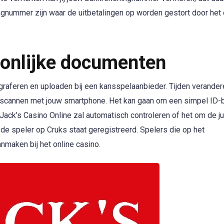
ngnummer zijn waar de uitbetalingen op worden gestort door het 
oonlijke documenten
raferen en uploaden bij een kansspelaanbieder. Tijden verander
n scannen met jouw smartphone. Het kan gaan om een simpel ID-b
Jack’s Casino Online zal automatisch controleren of het om de ju
e speler op Cruks staat geregistreerd. Spelers die op het
nmaken bij het online casino.