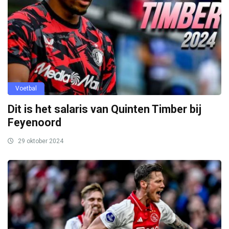
Voetbal
Dit is het salaris van Quinten Timber bij
Feyenoord
29 oktober 2024