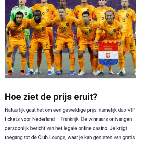
Hoe ziet de prijs eruit?
Natuurlijk gaat het om een geweldige prijs, namelijk duo VIP
tickets voor Nederland – Frankrijk. De winnaars ontvangen
persoonlijk bericht van het legale online casino. Je krijgt
toegang tot de Club Lounge, waar je kan genieten van gratis