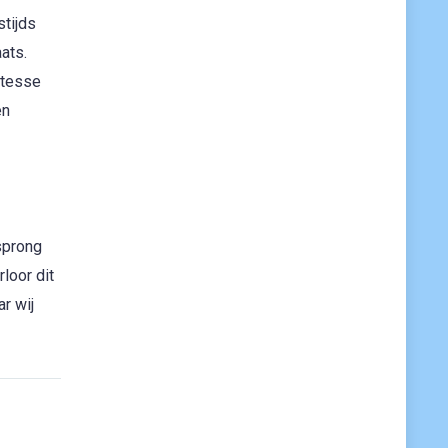
tijds
ats.
itesse
en
sprong
loor dit
r wij