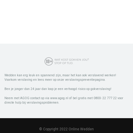
Wedden kan erg leuk en spannend zijn, maar het kan ook verslavend werken!
Voorkom verslaving en lees meer op onze verslavingspreventiepagina.
Ben je jonger dan 24 jaar dan loop je een verhoogd risico op gokverslaving!
Neem met AGOG contact op via www.agog.nl of bel gratis met 0800- 22 777 22 voor
directe hulp bij verslavingsproblemen.
© Copyright 2022 Online Wedden