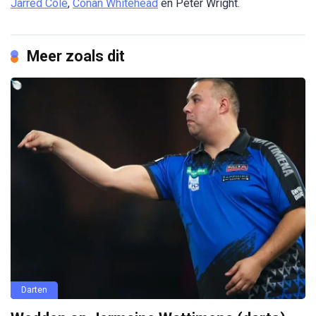
Jarred Cole
,
Conan Whitehead
en Peter Wright.
Meer zoals dit
Darten