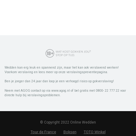
Wedden kan erg leuk en spannend zijn, maar het kan ook verslavend werken!
Voorkom verslaving en lees meer op onze verslavingspreventiepagina.
Ben je jonger dan 24 jaar dan loop je een verhoogd risico op gokverslaving!
Neem met AGOG contact op via www.agog.nl of bel gratis met 0800- 22 777 22 voor
directe hulp bij verslavingsproblemen.
© Copyright 2022 Online Wedden
Tour de France
Boksen
TOTO Winkel