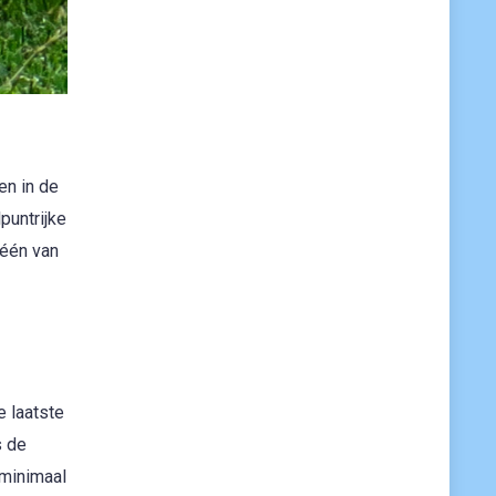
en in de
puntrijke
 één van
e laatste
s de
 minimaal