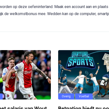
 worden op deze oefeninterland. Maak een account aan en plaats
lijk de welkomstbonus mee. Wedden kan op de computer, smart
Overig
Voetbal
 het salaris van Wout
Betnation biedt nu o