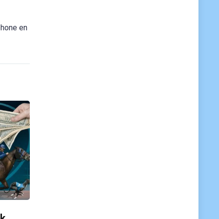
phone en
ok