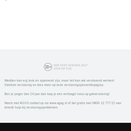
Wedden kan erg leuk en spannend zijn, maar het kan ook verslavend werken!
Voorkom verslaving en lees meer op onze verslavingspreventiepagina.
Ben je jonger dan 24 jaar dan loop je een verhoogd risico op gokverslaving!
Neem met AGOG contact op via www.agog.nl of bel gratis met 0800- 22 777 22 voor
directe hulp bij verslavingsproblemen.