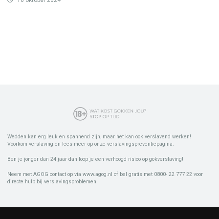
16 oktober 2024
Wedden kan erg leuk en spannend zijn, maar het kan ook verslavend werken!
Voorkom verslaving en lees meer op onze verslavingspreventiepagina.
Ben je jonger dan 24 jaar dan loop je een verhoogd risico op gokverslaving!
Neem met AGOG contact op via www.agog.nl of bel gratis met 0800- 22 777 22 voor
directe hulp bij verslavingsproblemen.