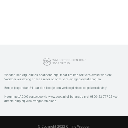
Wedden kan erg leuk en spannend zijn, maar het kan ook verslavend werken!
Voorkom verslaving en lees meer op onze verslavingspreventiepagina.
Ben je jonger dan 24 jaar dan loop je een verhoogd risico op gokverslaving!
Neem met AGOG contact op via www.agog.nl of bel gratis met 0800- 22 777 22 voor
directe hulp bij verslavingsproblemen.
© Copyright 2022 Online Wedden