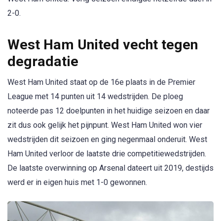
2-0.
West Ham United vecht tegen
degradatie
West Ham United staat op de 16e plaats in de Premier
League met 14 punten uit 14 wedstrijden. De ploeg
noteerde pas 12 doelpunten in het huidige seizoen en daar
zit dus ook gelijk het pijnpunt. West Ham United won vier
wedstrijden dit seizoen en ging negenmaal onderuit. West
Ham United verloor de laatste drie competitiewedstrijden.
De laatste overwinning op Arsenal dateert uit 2019, destijds
werd er in eigen huis met 1-0 gewonnen.