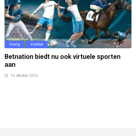
Overig
Voetbal
Betnation biedt nu ook virtuele sporten
aan
16 oktober 2024