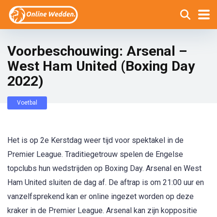
Voorbeschouwing: Arsenal –
West Ham United (Boxing Day
2022)
Voetbal
Het is op 2e Kerstdag weer tijd voor spektakel in de
Premier League. Traditiegetrouw spelen de Engelse
topclubs hun wedstrijden op Boxing Day. Arsenal en West
Ham United sluiten de dag af. De aftrap is om 21:00 uur en
vanzelfsprekend kan er online ingezet worden op deze
kraker in de Premier League. Arsenal kan zijn koppositie