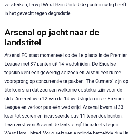
versterken, terwijl West Ham United de punten nodig heeft
in het gevecht tegen degradatie.
Arsenal op jacht naar de
landstitel
Arsenal FC staat momenteel op de 1e plaats in de Premier
League met 37 punten uit 14 wedstrijden. De Engelse
topclub kent een geweldig seizoen en wist al een ruime
voorsprong op concurrentie te pakken. ‘The Gunners’ zijn op
titelkoers en dat zou een welkome opsteker zijn voor de
club. Arsenal won 12 van de 14 wedstrijden in de Premier
League en verloor pas één wedstrijd. Arsenal kwam al 33
keer tot scoren en incasseerde pas 11 tegendoelpunten.
Daarnaast won Arsenal de laatste vijf thuisduels tegen
West Ham United. Vorig seizoen eindigde hetzelfde duel in