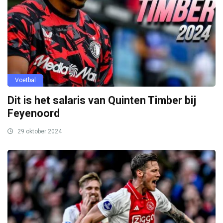
Voetbal
Dit is het salaris van Quinten Timber bij
Feyenoord
29 oktober 2024