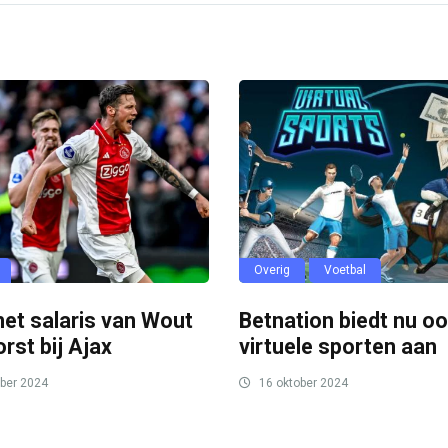
Overig
Voetbal
 het salaris van Wout
Betnation biedt nu o
rst bij Ajax
virtuele sporten aan
ber 2024
16 oktober 2024