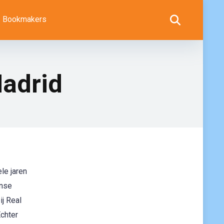
Bookmakers
Madrid
le jaren
anse
ij Real
Echter