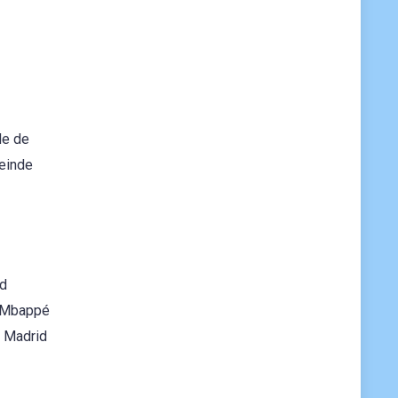
de de
einde
ld
u Mbappé
l Madrid