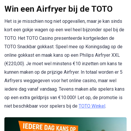
Win een Airfryer bij de TOTO
Het is je misschien nog niet opgevallen, maar je kan sinds
kort een gokje wagen op een wel heel bijzonder spel bij de
TOTO. Het TOTO Casino presenteerde kortgeleden de
TOTO Snackbar gokkast. Speel mee op Koningsdag op de
online gokkast en maak kans op een Philips Airfryer XXL
(€220,00). Je moet wel minstens €10 inzetten om kans te
kunnen maken op de prijzige Airfryer. In totaal worden er 5
Airfryers weggegeven voor het online casino, maar wel
iedere dag vanaf vandaag. Tevens maken alle spelers kans
op een extra geldprijs van €10.000! Let op, de promotie is
niet beschikbaar voor spelers bij de
TOTO Winkel
.