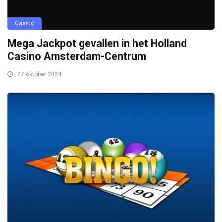
Casino
Mega Jackpot gevallen in het Holland
Casino Amsterdam-Centrum
27 oktober 2024