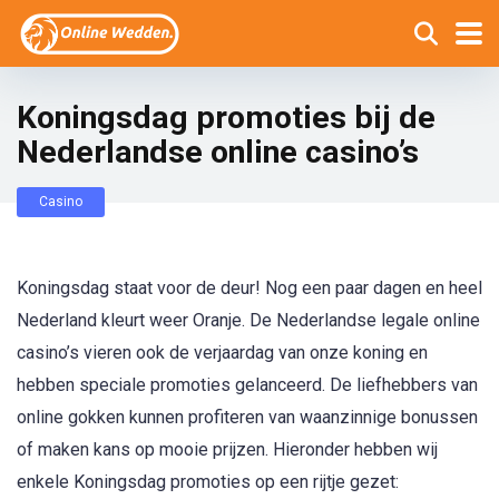
Koningsdag promoties bij de
Nederlandse online casino’s
Casino
Koningsdag staat voor de deur! Nog een paar dagen en heel
Nederland kleurt weer Oranje. De Nederlandse legale online
casino’s vieren ook de verjaardag van onze koning en
hebben speciale promoties gelanceerd. De liefhebbers van
online gokken kunnen profiteren van waanzinnige bonussen
of maken kans op mooie prijzen. Hieronder hebben wij
enkele Koningsdag promoties op een rijtje gezet: