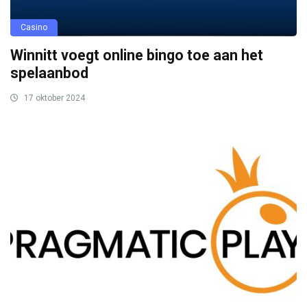
Casino
Winnitt voegt online bingo toe aan het
spelaanbod
17 oktober 2024