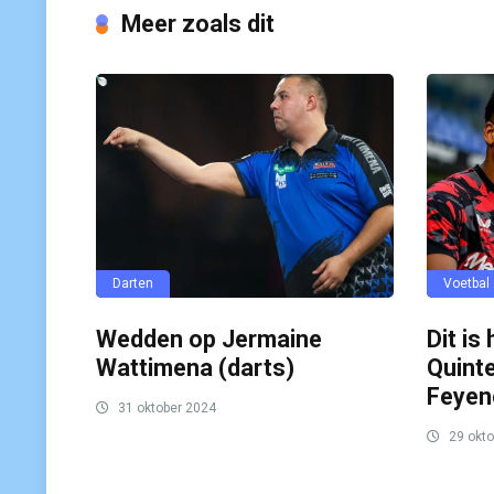
Meer zoals dit
Darten
Voetbal
Wedden op Jermaine
Dit is
Wattimena (darts)
Quinte
Feyen
31 oktober 2024
29 okto