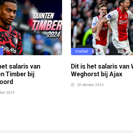
Voetbal
 het salaris van
Dit is het salaris van
n Timber bij
Weghorst bij Ajax
oord
28 oktober 2024
ber 2024