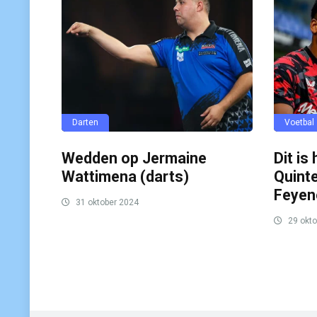
Darten
Voetbal
Wedden op Jermaine
Dit is
Wattimena (darts)
Quinte
Feyen
31 oktober 2024
29 okto