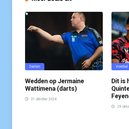
Darten
Voetbal
Wedden op Jermaine
Dit is
Wattimena (darts)
Quinte
Feyen
31 oktober 2024
29 okto