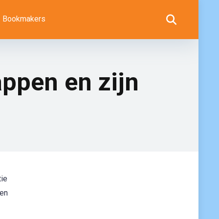
Bookmakers
appen en zijn
tie
nen