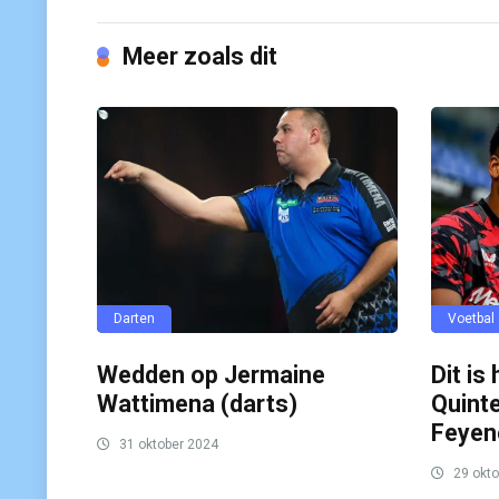
Meer zoals dit
Darten
Voetbal
Wedden op Jermaine
Dit is
Wattimena (darts)
Quinte
Feyen
31 oktober 2024
29 okto