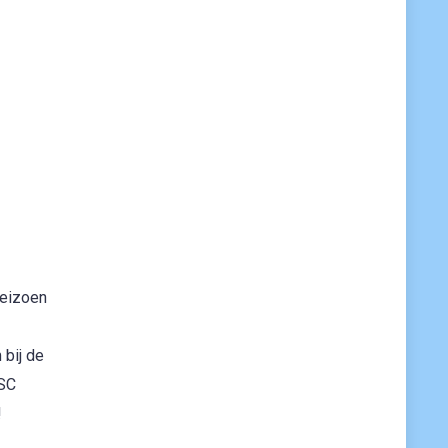
seizoen
 bij de
 SC
!