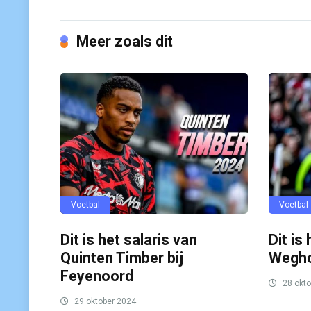
Meer zoals dit
Voetbal
Voetbal
Dit is het salaris van
Dit is
Quinten Timber bij
Wegho
Feyenoord
28 okto
29 oktober 2024