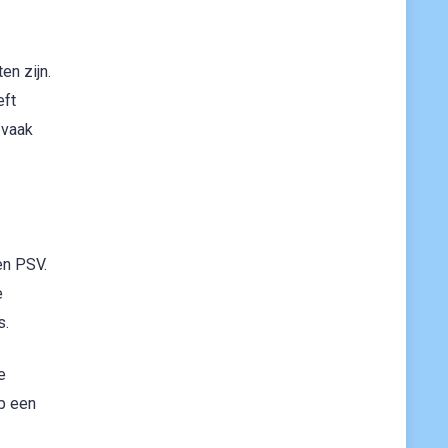
en zijn.
eft
 vaak
en PSV.
e
s.
e
op een