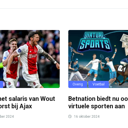
Overig
Voetbal
 het salaris van Wout
Betnation biedt nu o
rst bij Ajax
virtuele sporten aan
ber 2024
16 oktober 2024