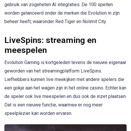
gebruik van zogeheten AI integraties. De 100 spellen
worden gelanceerd onder de merken die Evolution in zijn
beheer heeft, waaronder Red Tiger en Nolimit City.
LiveSpins: streaming en
meespelen
Evolution Gaming is kortgeleden tevens de nieuwe eigenaar
geworden van het streamingplatform LiveSpins.
Liefhebbers kunnen live meekijken met andere spelers die
een gokje aan het wagen zijn in het online casino. Echter kan
de speler ook live meespelen en dus ook de inzet plaatsen.
Dat is een nieuwe functie, waarmee er nog meer
speelplezier kan worden ervaren.