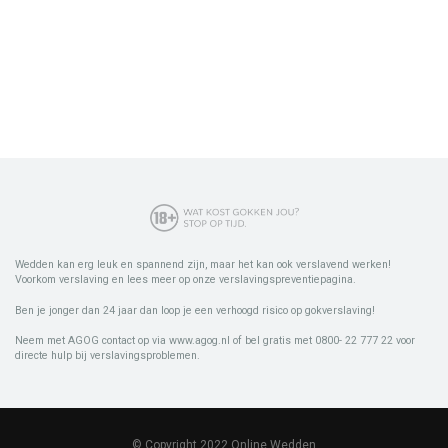
Wedden kan erg leuk en spannend zijn, maar het kan ook verslavend werken!
Voorkom verslaving en lees meer op onze verslavingspreventiepagina.
Ben je jonger dan 24 jaar dan loop je een verhoogd risico op gokverslaving!
Neem met AGOG contact op via www.agog.nl of bel gratis met 0800- 22 777 22 voor
directe hulp bij verslavingsproblemen.
© Copyright 2022 Online Wedden