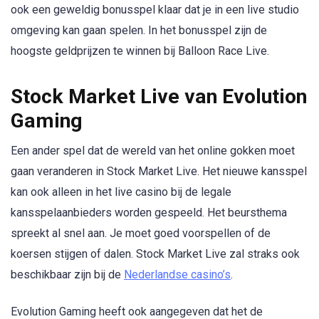
ook een geweldig bonusspel klaar dat je in een live studio
omgeving kan gaan spelen. In het bonusspel zijn de
hoogste geldprijzen te winnen bij Balloon Race Live.
Stock Market Live van Evolution
Gaming
Een ander spel dat de wereld van het online gokken moet
gaan veranderen in Stock Market Live. Het nieuwe kansspel
kan ook alleen in het live casino bij de legale
kansspelaanbieders worden gespeeld. Het beursthema
spreekt al snel aan. Je moet goed voorspellen of de
koersen stijgen of dalen. Stock Market Live zal straks ook
beschikbaar zijn bij de
Nederlandse casino’s
.
Evolution Gaming heeft ook aangegeven dat het de