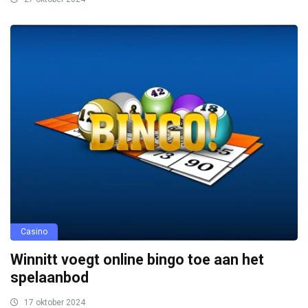
Casino
Winnitt voegt online bingo toe aan het
spelaanbod
17 oktober 2024