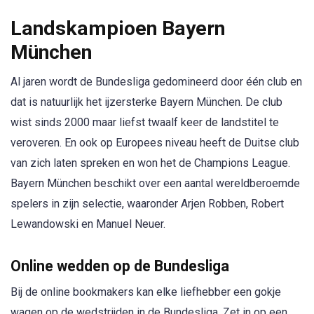
Landskampioen Bayern
München
Al jaren wordt de Bundesliga gedomineerd door één club en
dat is natuurlijk het ijzersterke Bayern München. De club
wist sinds 2000 maar liefst twaalf keer de landstitel te
veroveren. En ook op Europees niveau heeft de Duitse club
van zich laten spreken en won het de Champions League.
Bayern München beschikt over een aantal wereldberoemde
spelers in zijn selectie, waaronder Arjen Robben, Robert
Lewandowski en Manuel Neuer.
Online wedden op de Bundesliga
Bij de online bookmakers kan elke liefhebber een gokje
wagen op de wedstrijden in de Bundesliga. Zet in op een