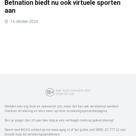
Betnation biedt nu ook virtuele sporten
aan
16 oktober 2024
Wedden kan erg leuk en spannend zijn, maar het kan ook verslavend werken!
Voorkom verslaving en lees meer op onze verslavingspreventiepagina.
Ben je jonger dan 24 jaar dan loop je een verhoogd risico op gokverslaving!
Neem met AGOG contact op via www.agog.nl of bel gratis met 0800- 22 777 22 voor
directe hulp bij verslavingsproblemen.