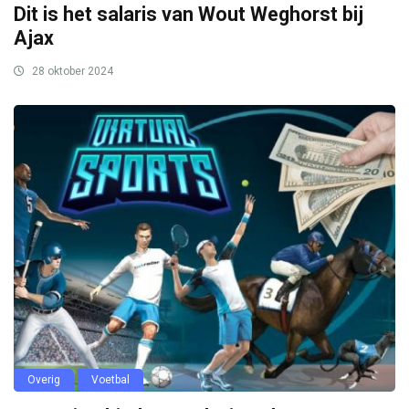
Dit is het salaris van Wout Weghorst bij
Ajax
28 oktober 2024
Overig
Voetbal