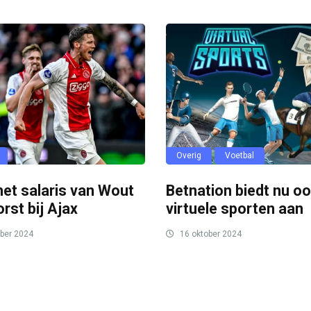
Overig
Voetbal
 het salaris van Wout
Betnation biedt nu o
rst bij Ajax
virtuele sporten aan
ber 2024
16 oktober 2024