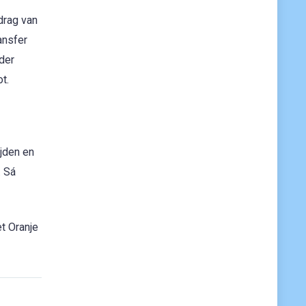
drag van
ansfer
nder
t.
jden en
. Sá
t Oranje