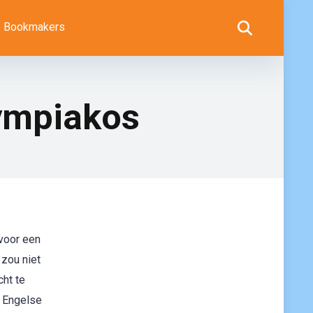
Bookmakers
lympiakos
 voor een
 zou niet
cht te
 Engelse