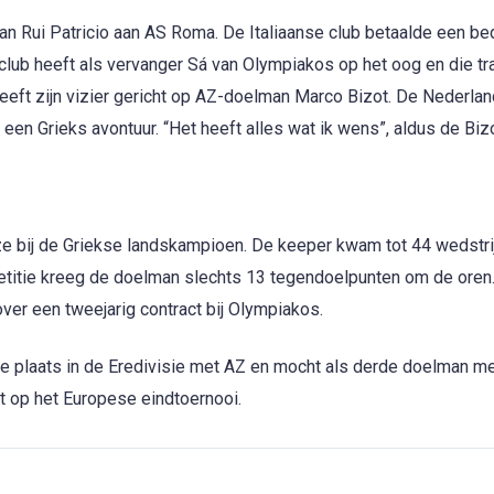
 Rui Patricio aan AS Roma. De Italiaanse club betaalde een be
club heeft als vervanger Sá van Olympiakos op het oog en die tr
b heeft zijn vizier gericht op AZ-doelman Marco Bizot. De Nederla
en Grieks avontuur. “Het heeft alles wat ik wens”, aldus de Bizo
 bij de Griekse landskampioen. De keeper kwam tot 44 wedstri
petitie kreeg de doelman slechts 13 tegendoelpunten om de oren
over een tweejarig contract bij Olympiakos.
 plaats in de Eredivisie met AZ en mocht als derde doelman me
t op het Europese eindtoernooi.