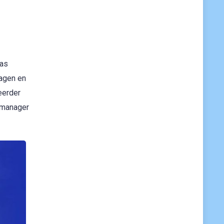
was
lagen en
eerder
 manager