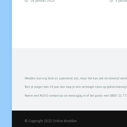
28 januari 2023
5 janua
Wedden kan erg leuk en spannend zijn, maar het kan ook verslavend werk
Ben je jonger dan 24 jaar dan loop je een verhoogd risico op gokverslaving!
Neem met AGOG contact op via www.agog.nl of bel gratis met 0800- 22 777 
© Copyright 2022 Online Wedden