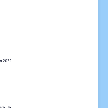
in 2022
.
ive. Je