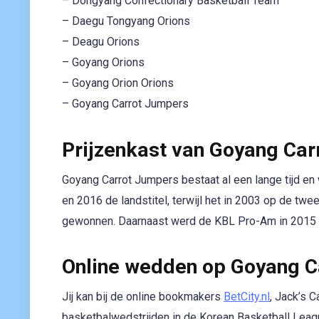
– Dongyang Confectionary Basketball Team
– Daegu Tongyang Orions
– Deagu Orions
– Goyang Orions
– Goyang Orion Orions
– Goyang Carrot Jumpers
Prijzenkast van Goyang Ca
Goyang Carrot Jumpers bestaat al een lange tijd en
en 2016 de landstitel, terwijl het in 2003 op de tw
gewonnen. Daarnaast werd de KBL Pro-Am in 2015 g
Online wedden op Goyang C
Jij kan bij de online bookmakers
BetCity.nl
, Jack’s 
basketbalwedstrijden in de Korean Basketball Leag