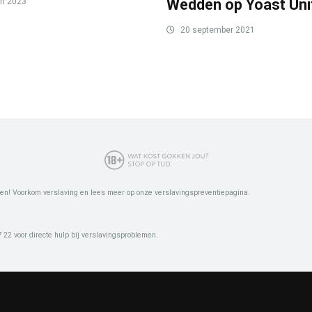
Wedden op Yoast Uni
ri 2023
20 september 2021
en! Voorkom verslaving en lees meer op onze verslavingspreventiepagina.
22 voor directe hulp bij verslavingsproblemen.