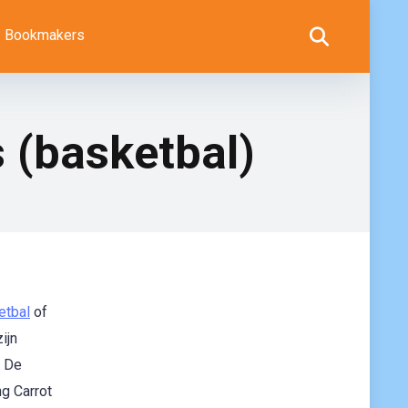
Bookmakers
 (basketbal)
etbal
of
ijn
. De
g Carrot