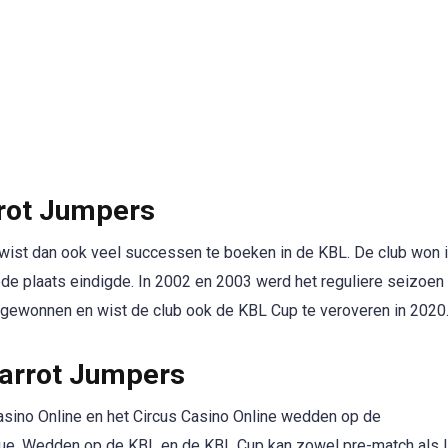
rrot Jumpers
 wist dan ook veel successen te boeken in de KBL. De club won 
eede plaats eindigde. In 2002 en 2003 werd het reguliere seizoen
ewonnen en wist de club ook de KBL Cup te veroveren in 2020
arrot Jumpers
Casino Online en het Circus Casino Online wedden op de
ue. Wedden op de KBL en de KBL Cup kan zowel pre-match als l