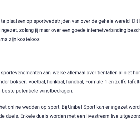
 plaatsen op sportwedstrijden van over de gehele wereld. Dit k
n ingezet, zolang jij maar over een goede internetverbinding bes
ams zijn kosteloos.
 sportevenementen aan, welke allemaal over tientallen al niet
er boksen, voetbal, honkbal, handbal, Formule 1 en zelfs tafelt
de beste potentiële winstbedragen.
het online wedden op sport. Bij Unibet Sport kan er ingezet worde
s de duels. Enkele duels worden met een livestream live uitgezon