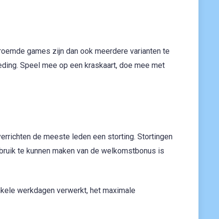
eroemde games zijn dan ook meerdere varianten te
bieding. Speel mee op een kraskaart, doe mee met
 verrichten de meeste leden een storting. Stortingen
gebruik te kunnen maken van de welkomstbonus is
enkele werkdagen verwerkt, het maximale