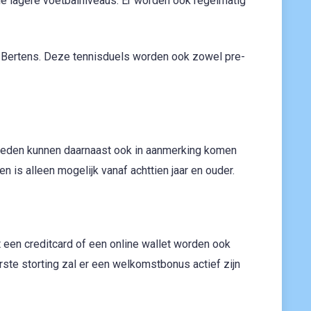
e lagere voetbalniveaus. Er worden ook regelmatig
i Bertens. Deze tennisduels worden ook zowel pre-
 leden kunnen daarnaast ook in aanmerking komen
 is alleen mogelijk vanaf achttien jaar en ouder.
 een creditcard of een online wallet worden ook
rste storting zal er een welkomstbonus actief zijn