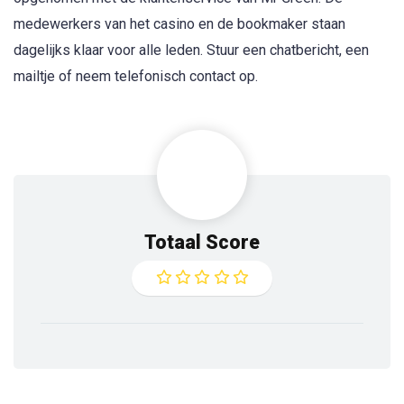
medewerkers van het casino en de bookmaker staan
dagelijks klaar voor alle leden. Stuur een chatbericht, een
mailtje of neem telefonisch contact op.
Totaal Score