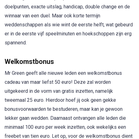
doelpunten, exacte uitslag, handicap, double change en de
winnaar van een duel. Maar ook korte termijn
weddenschappen als wie wint de eerste helft, wat gebeurd
er in de eerste vijf speelminuten en hoekschoppen zijn erg
spannend.
Welkomstbonus
Mr Green geeft alle nieuwe leden een welkomstbonus
cadeau van maar liefst 50 euro! Deze zal worden
uitgekeerd in de vorm van gratis inzetten, namelijk
tweemaal 25 euro. Hierdoor hoef jij ook geen gekke
bonusvoorwaarden te bestuderen, maar kan je gewoon
lekker gaan wedden. Daarnaast ontvangen alle leden die
minimaal 100 euro per week inzetten, ook wekelijks een
freebet van tien euro. Let op, voor de welkomstbonus dient