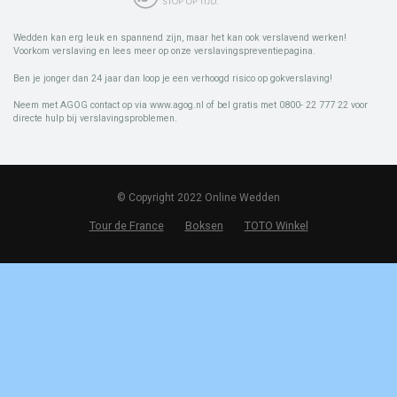
Wedden kan erg leuk en spannend zijn, maar het kan ook verslavend werken!
Voorkom verslaving en lees meer op onze verslavingspreventiepagina.
Ben je jonger dan 24 jaar dan loop je een verhoogd risico op gokverslaving!
Neem met AGOG contact op via www.agog.nl of bel gratis met 0800- 22 777 22 voor
directe hulp bij verslavingsproblemen.
© Copyright 2022 Online Wedden
Tour de France
Boksen
TOTO Winkel